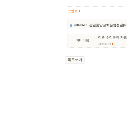
코멘트 1
20090618_삼일중앙교회운영정관(R3
정관 수정본이 자료
미디어팀
2009-08-24