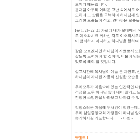
보이기 때문입니다.
욥처럼 아무리 어려운 고난 속에서도 
오히려 그 상황을 극복하여 하나님께 영
그러한 모습들이 적고, 안타까운 모습들
(욥 1: 21~22 21 가로되 내가 모
도 여호와시요 취하신 자도 여호와시오니
이 범죄하지 아니하고 하나님을 향하여 
잘은 모르겠지만 하나님의 자료로서 또
살도록 노력해야 할 것이며, 더불어 믿
있도록 해야 할 것입니다.
설교시간에 목사님이 예들 든 차인표, 
하나님의 자녀된 자들의 신실한 모습을 보
우리모두가 마음속에 있는 인간적인 나쁜
걱정을 모두 하나님 앞에 내어 맡기고 
진정한 소망만을 바라보고 나아갈 수 있
걱정스러운 마음에 두서없이 적었는데....
우리 삼일중앙교회 가정들이 하나님 앞
승리하시길 기도합니다. - 아멘 -
코멘트 1