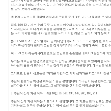
그러나 제자들은 고난이 아닌 영광만을 바라보고 있습니다. 주님은 이 땅에 
니다. 오늘 우리도 마찬가지입니다. “예수 믿으면 잘 되고, 축복 받는다.”라고
를 알지 못하기 때문입니다.
빌 1:29 그리스도를 위하여 너희에게 은혜를 주신 것은 다만 그를 믿을 뿐 
딤후 1:10-12 이제는 우리 구주 그리스도 예수의 나타나심으로 말미암아 
드러내신지라 11 내가 이 복음을 위하여 반포자와 사도와 교사로 세우심을 입
은 나의 의뢰한 자를 내가 알고 또한 나의 의탁한 것을 그 날까지 저가 능히 
롬 8:17-18 자녀이면 또한 후사 곧 하나님의 후사요 그리스도와 함께 한 후
니라 18 생각건대 현재의 고난은 장차 우리에게 나타날 영광과 족히 비교할 
히 5:8-9 그가 아들이시라도 받으신 고난으로 순종함을 배워서 9 온전하게
우리는 예수님을 믿음으로 말미암아 당하는 고난에 참여할 수 있어야 합니다.
하나님의 뜻을 이 땅에서 이루는 것이 더 중요하기 때문입니다. 예수님은 받으
그러므로 믿음의 성도들은 “자기를 부인하고 자기 십자가를 지고” 주의 길을 가
주님이 환호하는 백성을 피하신 이유는 분명합니다. 하나님의 뜻을 행하고, 
십자가를 지시기 위해 오셨고, 그 십자가만을 생각하고 바라보십니다.
2. 주님이 산에 가신 이유 4월 10일 16, 367, 194, 147, 200, 193, 211
주님이 산에 가신 이유는 기도하시기 위함입니다. 그 기도는 장차 받으실 고
기억하셨고 염두에 두셨습니다. 이 땅에 오신 목적을 잊지 않으셨습니다.