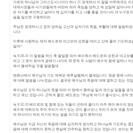
가로되 하나님의 그리스도시니이다 하니 21 경계하사 이 말을 아무에게도 이르
대제사장들과 서기관들에게 버린바 되어 죽임을 당하고 제 삼일에 살아나야 하
든 자기를 부인하고 날마다 제 십자가를 지고 나를 좇을 것이니라 24 누구든지
숨을 잃으면 구원하리라
주님은 경계하시고 장차 당하실 고난과 십자가의 죽음, 부활에 대해 말씀하셨
니다.
이후에 사랑하는 제자 베드로와 야고보와 요한을 데리고 산에 올라 기도하셨
일까?
눅 9:28-31 이 말씀을 하신 후 팔일쯤 되어 예수께서 베드로와 요한과 야고
되고 그 옷이 희어져 광채가 나더라 30 문득 두 사람이 예수와 함께 말하니 
에서 별세하실 것을 말씀할새
변화산에서 예수님의 기도 제목은 예루살렘에서 별세입니다. 영광 중에 나타
에 대해 말씀을 나누었습니다. 결국은 예수님의 죽음에 대해 말하고 있는 것입
예수님은 오직 하나님의 뜻을 따라 이 땅에서 행하실 일과 겪으실 일들을 생
하고 계신 것입니다. 곤하게 졸던, 베드로는 “주님께 여기가 좋사오니, 초막 
눅 9:32-33 베드로와 및 함께 있는 자들이 곤하여 졸다가 아주 깨어 예수의 영
예수께 여짜오되 주여 우리가 여기 있는 것이 좋사오니 우리가 초막 셋을 짓되
여 하사이다 하되 자기의 하는 말을 자기도 알지 못하더라
예수님은 지금 자신의 죽음에 대해 심각하게 생각하고 하나님께 기도하는 중
음에 대해 이해하지 못하고 현실에 안주하길 원하고 있는 것입니다. 보이는 