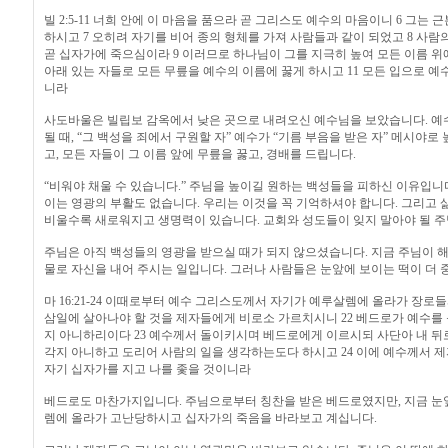
빌 2:5-11 너희 안에 이 마음을 품으라 곧 그리스도 예수의 마음이니 6 그
하시고 7 오히려 자기를 비어 종의 형체를 가져 사람들과 같이 되었고 8 
곧 십자가에 죽으심이라 9 이러므로 하나님이 그를 지극히 높여 모든 이름 위에
아래 있는 자들로 모든 무릎을 예수의 이름에 꿇게 하시고 11 모든 입으로 
니라
사도바울은 빌립보 감옥에서 낮은 곳으로 내려오신 예수님을 보았습니다. 예수
될 때, “그 백성을 죄에서 구원할 자” 예수가 “기름 부음을 받은 자” 메시야
고, 모든 자들이 그 이름 앞에 무릎을 꿇고, 경배를 드립니다.
“비워야 채울 수 있습니다.” 주님을 높이길 원하는 백성들을 피하신 이유입니
이는 영광의 부활도 없습니다. 우리는 이것을 꼭 기억하셔야 합니다. 그리고 
비울수록 새로워지고 생명력이 있습니다. 교회와 성도들이 잊지 말아야 될 주
주님은 아직 백성들의 영광을 받으실 때가 되지 않으셨습니다. 지금 주님이 
물로 자신을 내어 주시는 일입니다. 그러나 사람들은 눈앞에 보이는 떡이 더 
마 16:21-24 이때로부터 예수 그리스도께서 자기가 예루살렘에 올라가 장
삼일에 살아나야 할 것을 제자들에게 비로소 가르치시니 22 베드로가 예수를 
지 아니하리이다 23 예수께서 돌이키시며 베드로에게 이르시되 사단아 내 뒤
각지 아니하고 도리어 사람의 일을 생각하는도다 하시고 24 이에 예수께서 
자기 십자가를 지고 나를 좇을 것이니라
베드로도 마찬가지입니다. 주님으로부터 칭찬을 받은 베드로였지만, 지금 눈
렘에 올라가 고난당하시고 십자가의 죽음을 바라보고 계십니다.