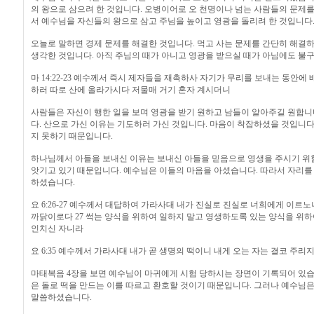
의 왕으로 삼으려 한 것입니다. 오병이어로 오 천명이나 넘는 사람들의 문제를
서 예수님을 자신들의 왕으로 삼고 주님을 높이고 영광을 돌리려 한 것입니다
오늘로 말하면 경제 문제를 해결한 것입니다. 먹고 사는 문제를 간단히 해결하
생각한 것입니다. 아직 주님의 때가 아니고 영광을 받으실 때가 아님에도 불
마 14:22-23 예수께서 즉시 제자들을 재촉하사 자기가 무리를 보내는 동안에
하러 따로 산에 올라가시다 저물매 거기 혼자 계시더니
사람들은 자신이 행한 일을 보며 영광을 받기 원하고 남들이 알아주길 원합니
다. 산으로 가신 이유는 기도하러 가신 것입니다. 마음이 착잡하셨을 것입니다
지 못하기 때문입니다.
하나님께서 아들을 보내신 이유는 보내신 아들을 믿음으로 영생을 주시기 위함
앗기고 있기 때문입니다. 예수님은 이들의 마음을 아셨습니다. 따라서 자리를
하셨습니다.
요 6:26-27 예수께서 대답하여 가라사대 내가 진실로 진실로 너희에게 이르
까닭이로다 27 썩는 양식을 위하여 일하지 말고 영생하도록 있는 양식을 위
인치신 자니라
요 6:35 예수께서 가라사대 내가 곧 생명의 떡이니 내게 오는 자는 결코 주
마태복음 4장을 보면 예수님이 마귀에게 시험 당하시는 장면이 기록되어 있습니
은 돌로 떡을 만드는 이를 따르고 환호할 것이기 때문입니다. 그러나 예수님은
말씀하셨습니다.