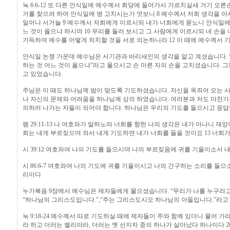
눅 6:6-12 또 다른 안식일에 예수께서 회당에 들어가사 가르치실새 거기 오
거를 찾으려 하여 안식일에 병 고치시는가 엿보니 8 예수께서 저희 생각을 아
일어나 서거늘 9 예수께서 저희에게 이르시되 내가 너희에게 묻노니 안식일에 
느 것이 옳으냐 하시며 10 무리를 둘러 보시고 그 사람에게 이르시되 네 손을
가득하여 예수를 어떻게 처치할 것을 서로 의논하니라 12 이 때에 예수께서
안식일 논쟁 가운데 예수님은 서기관과 바리새인의 생각을 알고 계셨습니다. “
하는 것 어느 것이 옳으냐”라고 물으시고 손 마른 자의 손을 고치셨습니다. 
고 있었습니다.
주님은 이 때도 하나님께 밤이 맞도록 기도하셨습니다. 자신을 옥죄어 오는 
나 자신의 문제와 어려움을 하나님께 상의 하였습니다. 여러분과 저도 마찬가
의하러 나가는 자들이 되어야 합니다. 하나님은 우리의 기도를 들으시고 응
렘 29:11-13 나 여호와가 말하노라 너희를 향한 나의 생각은 내가 아나니 재
희는 내게 부르짖으며 와서 내게 기도하면 내가 너희를 들을 것이요 13 너희
시 39:12 여호와여 나의 기도를 들으시며 나의 부르짖음에 귀를 기울이소서 
시 86:6-7 여호와여 나의 기도에 귀를 기울이시고 나의 간구하는 소리를 들
리이다
누가복음 9장에서 예수님은 제자들에게 물으셨습니다. “무리가 나를 누구라고
“하나님의 그리스도입니다.”,“주는 그리스도시오 하나님의 아들입니다.”라고
눅 9:18-24 예수께서 따로 기도하실 때에 제자들이 주와 함께 있더니 물어 
라 하고 더러는 엘리야라, 더러는 옛 선지자 중의 하나가 살아났다 하나이다 