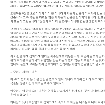
마 4:3-4 시험하는 자가 예수께 나아와서 가로되 네가 만일 하나님의 아들이
사대 기록되었으되 사람이 떡으로만 살 것이 아니요 하나님의 입으로 나오는
요한복음 6장은 오병이어의 기적 뿐 아니라 제자들의 반응이 기록되어 있습니다
셨습니다. 그 때 주님을 따르던 많은 제자들의 반응은 갈라지게 됩니다. 믿고
의 모습이 그렇습니다. “현실의 떡이 더 중요하냐 아니면 영원한 생명의 떡이 
요 6:64-71 그러나 너희 중에 믿지 아니하는 자들이 있느니라 하시니 이는
아심이러라 65 또 가라사대 이러하므로 전에 너희에게 말하기를 내 아버지께서
시니라 66 이러므로 제자 중에 많이 물러가고 다시 그와 함께 다니지 아니하더
베드로가 대답하되 주여 영생의 말씀이 계시매 우리가 뉘게로 가오리이까 69 
께서 대답하시되 내가 너희 열 둘을 택하지 아니하였느냐 그러나 너희 중에 한 
리키심이라 저는 열 둘 중의 하나로 예수를 팔 자러라
이 사건은 후에 십자가에 달리신 예수님께도 적용됩니다. 주님이 골고다 십자
취와 우리를 구원하시기 위함임을 믿는 자들과 믿지 않는 자로 갈라지는 것과
입니다. 눈앞에 보이는 떡이 중요하다고 생각하는 사람과 영원한 양식을 사
1. 주님이 피하신 이유
마 20:28 인자가 온 것은 섬김을 받으려 함이 아니라 도리어 섬기려 하고 자기
목숨을 많은 사람의 대속물로 주려 함이니라
예수님이 이 땅에 오신 이유는 영광을 받으시기 위해서 오신 것이 아니라, 오
운데 오셨습니다.
하나님의 뜻에 복종함으로 십자가에서 죽으시고 자신을 대속물로 내어 주시고