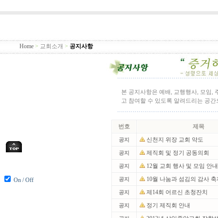
Home
>
교회소개
>
공지사항
본 공지사항은 예배, 교행행사, 모임,
고 참여할 수 있도록 알려드리는 공
번호
제목
신천지 위장 교회 약도
공지
제직회 및 정기 공동의회
공지
12월 교회 행사 및 모임 안
공지
10월 나눔과 섬김의 감사 
On / Off
공지
제14회 어르신 초청잔치
공지
정기 제직회 안내
공지