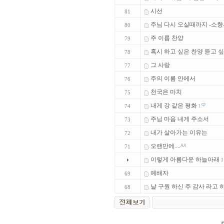
시선
81
주님 다시 오실때까지 -소향
80
주 이름 찬양
79
혹시 하고 싶은 찬양 듣고 싶은
78
그 사랑
77
주의 이름 안에서
76
천국은 마치
75
내게 강 같은 평화
74
1
주님 마음 내게 주소서
73
내가 살아가는 이유는
72
오랜만에....^^
71
이렇게 아름다운 하늘아래
3
예배자
69
날 구원 하신 주 감사 라고 하.
68