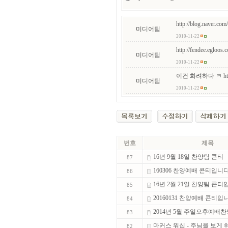
http://blog.naver.
미디어팀
2010-11-22
http://fendee.egloo
미디어팀
2010-11-22
이건 화려하다 ㅋ
h
미디어팀
2010-11-22
번호
제목
16년 9월 18일 찬양팀 콘티
87
160306 찬양예배 콘티입니다!
86
16년 2월 21일 찬양팀 콘티입.
85
20160131 찬양예배 콘티입니.
84
2014년 5월 주일오후예배찬양
83
마커스 워십 - 주님을 보게 하.
82