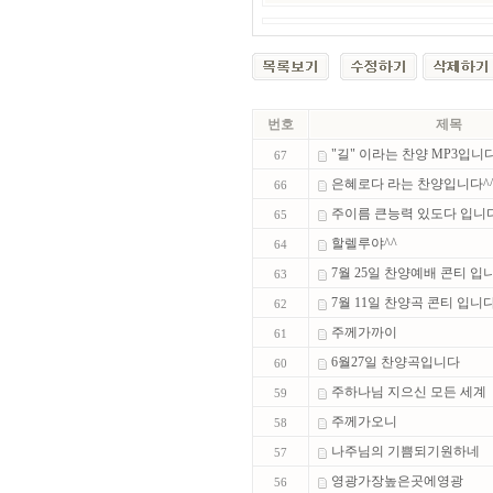
번호
제목
"길" 이라는 찬양 MP3입니다^
67
은혜로다 라는 찬양입니다^
66
주이름 큰능력 있도다 입니
65
할렐루야^^
64
7월 25일 찬양예배 콘티 입니.
63
7월 11일 찬양곡 콘티 입니다.
62
주께가까이
61
6월27일 찬양곡입니다
60
주하나님 지으신 모든 세계
59
주께가오니
58
나주님의 기쁨되기원하네
57
영광가장높은곳에영광
56