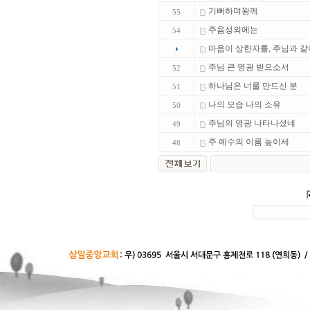
기뻐하며왕께
55
주음성외에는
54
마음이 상한자를, 주님과 
주님 큰 영광 받으소서
52
하나님은 너를 만드신 분
51
나의 모습 나의 소유
50
주님의 영광 나타나셨네
49
주 예수의 이름 높이세
48