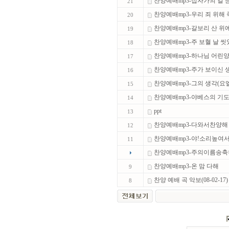
찬양예배mp3-십자가의 길 순
21
찬양예배mp3-우리 죄 위해 죽
20
찬양예배mp3-갈보리 산 위에 
19
찬양예배mp3-주 보혈 날 씻었
18
찬양예배mp3-하나님 어린
17
찬양예배mp3-주가 보이신 생
16
찬양예배mp3-그의 생각(요엘
15
찬양예배mp3-야베스의 기
14
ppt
13
찬양예배mp3-다와서찬양
12
찬양예배mp3-야!소리높여
11
찬양예배mp3-주의이름송
찬양예배mp3-온 맘 다해
9
찬양 예배 곡 악보(08-02-17
8