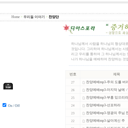
Home
>
우리들 이야기
>
찬양단
하나님께서 사람을 하나님의 형상대로
것입니다. 그리하여 하나님께서는 사람
리고 우리를 통하여 그 하나님께서는 영
나가 하나님을 예배하며 찬양하는 것
번호
제목
찬양예배mp3-주의 도를 버
27
찬양예배mp3-마지막 날에
26
1
찬양예배mp3-부흥 있으리
25
찬양예배mp3-선포하라
On / Off
24
찬양예배mp3-영광의 주님 찬
23
찬양예배mp3-살아계신 주
22