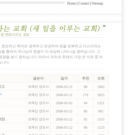
Home
|
Contact
|
Sitemap
 창조하신 목적은 생육하고 번성하여 땅을 정복하고 다스리라는
을 통하여 하나님의 영광이 이 세상에 나타나길 원하십니다. 그
광을 받기 원하십니다. 따라서 우리의 존재의 가장 큰 이유 중 하
입니다.
글쓴이
일자
추천
조회
리고
조재선 강도사
2008-05-21
88
1863
조재선 강도사
2008-05-21
176
1825
라
조재선 강도사
2008-05-02
94
1321
조재선 강도사
2008-03-22
86
902
양...
조재선 강도사
2008-03-22
92
1555
조재선 강도사
2008-03-22
96
1223