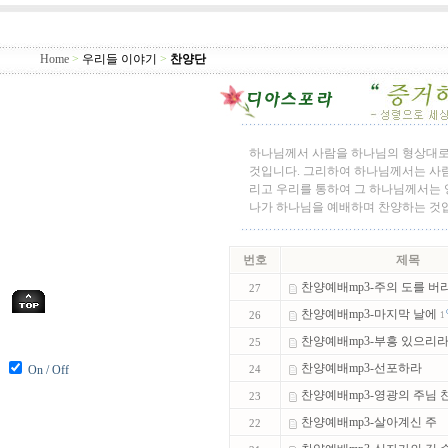
Home
>
우리들 이야기
>
찬양단
하나님께서 사람을 하나님의 형상대로
것입니다. 그리하여 하나님께서는 사람
리고 우리를 통하여 그 하나님께서는 영
나가 하나님을 예배하며 찬양하는 것
번호
제목
찬양예배mp3-주의 도를 버
27
찬양예배mp3-마지막 날에
26
1
찬양예배mp3-부흥 있으리
25
찬양예배mp3-선포하라
On / Off
24
찬양예배mp3-영광의 주님 찬
23
찬양예배mp3-살아계신 주
22