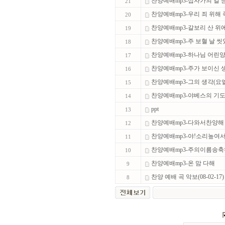
찬양예배mp3-십자가의 길 순
21
찬양예배mp3-우리 죄 위해 죽
20
찬양예배mp3-갈보리 산 위에 
19
찬양예배mp3-주 보혈 날 씻었
18
찬양예배mp3-하나님 어린
17
찬양예배mp3-주가 보이신 생
16
찬양예배mp3-그의 생각(요엘
15
찬양예배mp3-야베스의 기
14
ppt
13
찬양예배mp3-다와서찬양
12
찬양예배mp3-야!소리높여
11
찬양예배mp3-주의이름송
10
찬양예배mp3-온 맘 다해
9
찬양 예배 곡 악보(08-02-17
8