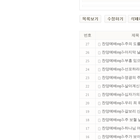
번호
제목
찬양예배mp3-주의 도
27
찬양예배mp3-마지막 
26
찬양예배mp3-부흥 있
25
찬양예배mp3-선포하
24
찬양예배mp3-영광의 주
23
찬양예배mp3-살아계신
22
찬양예배mp3-십자가의 
21
찬양예배mp3-우리 죄 위
20
찬양예배mp3-갈보리 산 
19
찬양예배mp3-주 보혈 날
18
찬양예배mp3-하나님 
17
찬양예배mp3-주가 보이
16