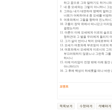
하고 꿈으로 그와 말하기도 하거니와
7. 내 종 모세와는 그렇지 아니하니 그
8. 그와는 내가 대면하여 명백히 말하
너희가 어찌하여내 종 모세를 비방하
9. 여호와께서 그들을 향하여 진노하시
10. 구름이 장막 위에서 떠나갔고 미리
걸렸는지라
11. 아론이 이에 모세에게 이르되 슬프
청하건대 그 벌을 우리에게 돌리지 
12. 그가 살이 반이나 썩어 모태로부터
13. 모세가 여호와께 부르짖어 이르되
14. 여호와께서 모세에게 이르시되 그
부끄러워하지 않겠느냐 그런즉 그를 진
하시니
15. 이에 미리암이 진영 밖에 이레 동
아니하다가
16. 그 후에 백성이 하세롯을 떠나 바란
코멘트