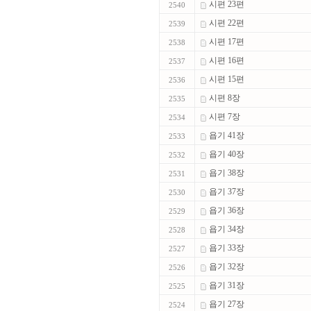
시편 23편
2540
시편 22편
2539
시편 17편
2538
시편 16편
2537
시편 15편
2536
시편 8장
2535
시편 7장
2534
욥기 41장
2533
욥기 40장
2532
욥기 38장
2531
욥기 37장
2530
욥기 36장
2529
욥기 34장
2528
욥기 33장
2527
욥기 32장
2526
욥기 31장
2525
욥기 27장
2524