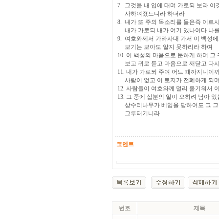
7. 그것을 내 입에 대며 가로되 보라 
사하여졌느니라 하더라
8. 내가 또 주의 목소리를 들은즉 이르
내가 가로되 내가 여기 있나이다 나
9. 여호와께서 가라사대 가서 이 백성
보기는 보아도 알지 못하리라 하여
10. 이 백성의 마음으로 둔하게 하며 
보고 귀로 듣고 마음으로 깨닫고 다시
11. 내가 가로되 주여 어느 때까지니
사람이 없고 이 토지가 전폐하게 되
12. 사람들이 여호와께 멀리 옮기워서 
13. 그 중에 십분의 일이 오히려 남아
상수리나무가 베임을 당하여도 그 그루
그루터기니라
코멘트
번호
제목