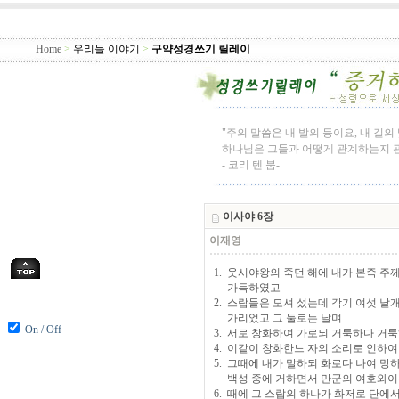
Home
>
우리들 이야기
>
구약성경쓰기 릴레이
"주의 말씀은 내 발의 등이요, 내 길
하나님은 그들과 어떻게 관계하는지 관
- 코리 텐 붐-
이사야 6장
이재영
1. 웃시야왕의 죽던 해에 내가 본즉 
가득하였고
2. 스랍들은 모셔 섰는데 각기 여섯 날
가리었고 그 둘로는 날며
On / Off
3. 서로 창화하여 가로되 거룩하다 거
4. 이같이 창화한느 자의 소리로 인하
5. 그때에 내가 말하되 화로다 나여 
백성 중에 거하면서 만군의 여호와이
6. 때에 그 스랍의 하나가 화저로 단에