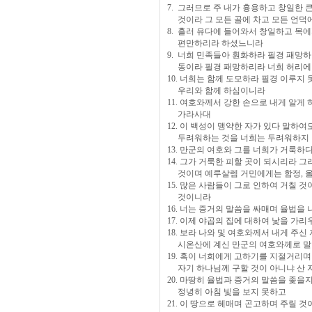
7. 그러므로 주 내가 흉용하고 창일한 
것이라 그 모든 골에 차고 모든 언덕
8. 흘러 유다에 들어와서 창일하고 목
편만하리라 하셨느니라
9. 너희 민족들아 훤화하라 필경 패망
동이라 필경 패망하리라 너희 허리에 
10. 너희는 함께 도모하라 필경 이루
우리와 함께 하심이니라
11. 여호와께서 강한 손으로 내게 알게
가라사대
12. 이 백성이 맹약한 자가 있다 말하
두려워하는 것을 너희는 두려워하지 
13. 만군의 여호와 그를 너희가 거룩하
14. 그가 거룩한 피할 곳이 되시리라 
것이며 예루살렘 거민에게는 함정, 
15. 많은 사람들이 그로 인하여 거칠 
것이니라
16. 너는 증거의 말씀을 싸매며 율법을
17. 이제 야곱의 집에 대하여 낯을 
18. 보라 나와 및 여호와께서 내게 주
시온산에 계신 만군의 여호와께로 말
19. 혹이 너희에게 고하기를 지절거리
자기 하나님께 구할 것이 아니냐 산 
20. 마땅히 율법과 증거의 말씀을 좇을
정녕히 아침 빛을 보지 못하고
21. 이 땅으로 헤매며 곤고하며 주릴 