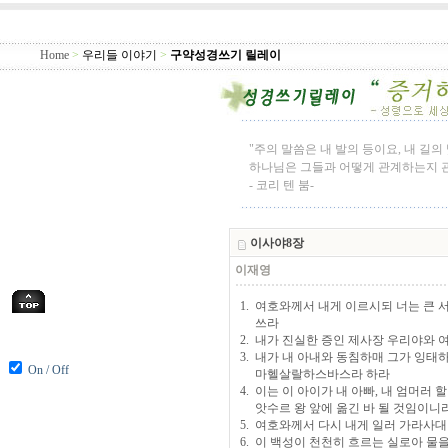
Home
>
우리들 이야기
>
구약성경쓰기 릴레이
"주의 말씀은 내 발의 등이요, 내 길
하나님은 그들과 어떻게 관계하는지 관
- 코리 텐 붐-
이사야8장
이재영
1. 여호와께서 내게 이르시되 너는 큰
쓰라
2. 내가 진실한 증인 제사장 우리야와
3. 내가 내 아내와 동침하매 그가 잉
On / Off
마헬살랄하스바스라 하라
4. 이는 이 아이가 내 아빠, 내 엄머
앗수르 왕 앞에 옮긴 바 될 것임이니
5. 여호와께서 다시 내게 일러 가라사대
6. 이 백성이 천천히 흐르는 실로아 