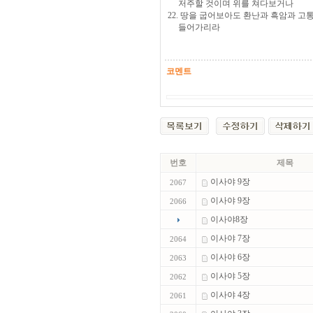
저주할 것이며 위를 쳐다보거나
22. 땅을 굽어보아도 환난과 흑암과 
들어가리라
코멘트
번호
제목
이사야 9장
2067
이사야 9장
2066
이사야8장
이사야 7장
2064
이사야 6장
2063
이사야 5장
2062
이사야 4장
2061