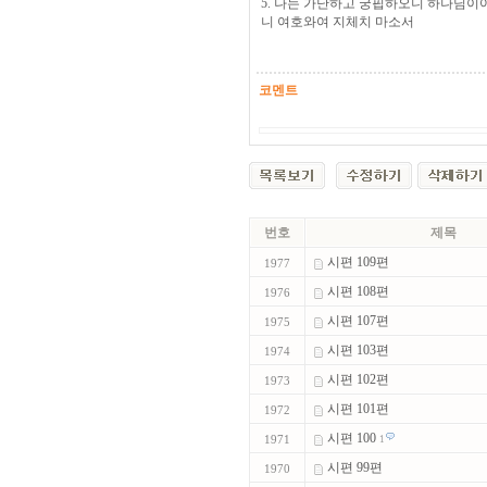
5. 나는 가난하고 궁핍하오니 하나님이
니 여호와여 지체치 마소서
코멘트
번호
제목
시편 109편
1977
시편 108편
1976
시편 107편
1975
시편 103편
1974
시편 102편
1973
시편 101편
1972
시편 100
1971
1
시편 99편
1970