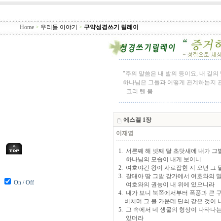
Home
>
우리들 이야기
>
구약성경쓰기 릴레이
"주의 말씀은 내 발의 등이요, 내 길
하나님은 그들과 어떻게 관계하는지 관
- 코리 텐 붐-
에스겔 1장
이재영
1. 서른째 해 넷째 달 초닷새에 내가 
하나님의 모습이 내게 보이니
2. 여호야긴 왕이 사로잡힌 지 오년 그
3. 갈대아 땅 그발 강가에서 여호와의
On / Off
여호와의 권능이 내 위에 있으니라
4. 내가 보니 북쪽에서부터 폭풍과 큰 
비치며 그 불 가운데 단쇠 같은 것이 
5. 그 속에서 네 생물의 형상이 나타
있더라