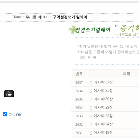
Home
>
우리들 이야기
>
구약성경쓰기 릴레이
"주의 말씀은 내 발의 등이요, 내 길
하나님은 그들과 어떻게 관계하는지 관
- 코리 텐 붐-
번호
제목
이사야 37장
2637
이사야 35장
2636
이사야 30장
2635
이사야 29장
2634
On / Off
이사야 25장
2633
이사야 24장
2632
이사야 19장
2631