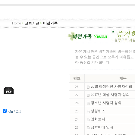
Home
>
교회기관
>
비전가족
자유 게시판은 비전가족에 방문하신 
눌 수 있는 공간으로 모두가 여유롭고
아 숨쉬길 기대합니다.
번호
제목
2018 학생청년 사명자성회
28
2017년 학생 사명자 성회
27
청소년 사명자 성회
26
성경퀴즈
On / Off
25
영화보자~~
24
장학예배 안내
23