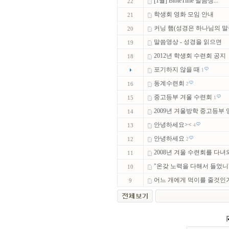
[1월] BibleTime 말씀생...
22
학생회 영화 모임 안내
21
커닝 햄(성경은 하나님의 말
20
말씀영상 - 성경을 읽으면
19
2012년 학생회 수련회 공지
18
포기하지 않을 때
1
동계수련회
16
2
중고등부 겨울 수련회
15
1
2009년 겨울방학 중고등부 영
14
안녕하세요><
13
4
안녕하세요
12
2
2008년 겨울 수련회를 다녀와
11
"온갖 노력을 다해서 들었니
10
어느 개에게 먹이를 줄것인
9