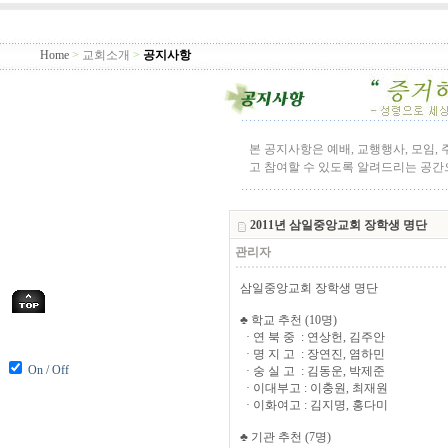
Home
>
교회소개
>
공지사항
본 공지사항은 예배, 교행행사, 모임,
고 참여할 수 있도록 알려드리는 공
2011년 삼일중앙교회 장학생 명단
관리자
삼일중앙교회 장학생 명단
♣ 학교 추천 (10명)
· 연 북 중 : 연상헌, 김주안
· 명 지 고 : 장연진, 염하민
On / Off
· 숭 실 고 : 김동운, 박제준
· 이대부고 : 이충원, 최재원
· 이화여고 : 김지명, 홍다미
♣ 기관 추천 (7명)