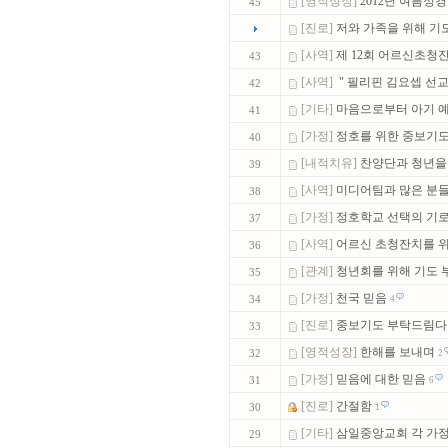
[영적성장]
2012년 여름성경학
45
[진로]
저와 가족을 위해 기도
[사역]
제 12회 어르신초청
43
[사역]
"
필리핀 김요셉 선교사
42
[기타]
마음으로부터 아기 예수
41
[가정]
정호를 위한 중보기도를
40
[내적치유]
찬양단과 청년을
39
[사역]
미디어팀과 많은 분들의
38
[가정]
정호학교 선택의 기로에
37
[사역]
어르신 초청잔치를 
36
[관계]
청년회를 위해 기도 부
35
[가정]
천국 믿음
34
4
[진로]
중보기도 부탁드림다
33
[영적성장]
한해를 보내며
32
2
[가정]
믿음에 대한 믿음
31
6
[진로]
간절함
30
1
[기타]
삼일중앙교회 각 가
29