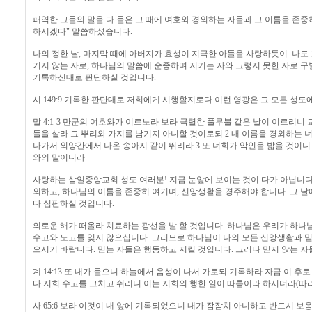
패역한 그들의 말을 다 들은 그 때에 여호와 경외하는 자들과 그 이름을 존중
하시겠다" 말씀하셨습니다.
나의 정한 날, 마지막 때에 아버지가 효성이 지극한 아들을 사랑하듯이. 나도
기지 않는 자로, 하나님의 말씀에 순종하며 지키는 자와 그렇지 못한 자로 구
기록하신대로 판단하실 것입니다.
시 149:9 기록한 판단대로 저희에게 시행할지로다 이런 영광은 그 모든 성
말 4:1-3 만군의 여호와가 이르노라 보라 극렬한 풀무불 같은 날이 이르리니 
들을 살라 그 뿌리와 가지를 남기지 아니할 것이로되 2 내 이름을 경외하는
나가서 외양간에서 나온 송아지 같이 뛰리라 3 또 너희가 악인을 밟을 것이니
와의 말이니라
사랑하는 삼일중앙교회 성도 여러분! 지금 눈앞에 보이는 것이 다가 아닙니다
외하고, 하나님의 이름을 존중히 여기며, 신앙생활을 경주해야 합니다. 그 
다 심판하실 것입니다.
의로운 해가 떠올라 치료하는 광선을 발 할 것입니다. 하나님은 우리가 하나
수고와 노고를 잊지 않으십니다. 그러므로 하나님이 나의 모든 신앙생활과 믿
으시기 바랍니다. 믿는 자들은 행동하고 지킬 것입니다. 그러나 믿지 않는 
계 14:13 또 내가 들으니 하늘에서 음성이 나서 가로되 기록하라 자금 이 
다 저희 수고를 그치고 쉬리니 이는 저희의 행한 일이 따름이라 하시더라(따라
사 65:6 보라 이것이 내 앞에 기록되었으니 내가 잠잠치 아니하고 반드시 