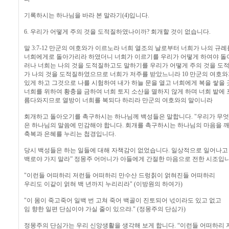
기록하시는 하나님을 바라 본 말라기(4)입니다.
6. 우리가 어떻게 주의 것을 도적질하였나이까? 회개할 것이 없습니다.
말 3:7-12 만군의 여호와가 이르노라 너희 열조의 날로부터 너희가 나의 
너희에게로 돌아가리라 하였더니 너희가 이르기를 우리가 어떻게 하여야 돌아
러나 너희는 나의 것을 도적질하고도 말하기를 우리가 어떻게 주의 것을 도적
가 나의 것을 도적질하였으므로 너희가 저주를 받았느니라 10 만군의 여호와
있게 하고 그것으로 나를 시험하여 내가 하늘 문을 열고 너희에게 복을 쌓을 
너희를 위하여 황충을 금하여 너희 토지 소산을 멸하지 않게 하며 너희 밭에 
름다와지므로 열방이 너희를 복되다 하리라 만군의 여호와의 말이니라
회개하고 돌아오기를 촉구하시는 하나님께 백성들은 말합니다. "우리가 무엇을
은 하나님의 말씀에 민감해야 합니다. 회개를 촉구하시는 하나님의 마음을 깨
축복과 은혜를 누리는 첩경입니다.
당시 백성들은 하는 일들에 대해 자책감이 없었습니다. 일상적으로 일어나고 
백로야 가지 말라” 정몽주 어머니가 아들에게 간절한 마음으로 전한 시조입니
"이런들 어떠하리 저런들 어떠하리 만수산 드렁칡이 얽혀진들 어떠하리
우리도 이같이 얽혀 백 년까지 누리리라" (이방원의 하여가)
"이 몸이 죽고죽어 일백 번 고쳐 죽어 백골이 진토되어 넋이라도 있고 없고
임 향한 일편 단심이야 가실 줄이 있으랴." (정몽주의 단심가)
정몽주의 단심가는 우리 신앙생활을 생각해 보게 합니다. “이런들 어떠하리 