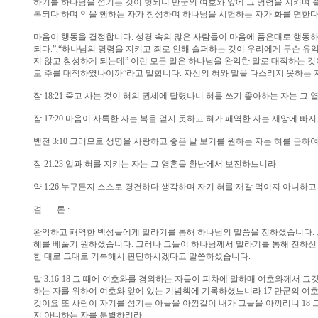
하기를 하나님을 섬기는 것이 헛되니 만군의 여호와 앞에 그 명령을 지키며 슬
복되다 하며 악을 행하는 자가 창성하며 하나님을 시험하는 자가 화를 면한
마음이 행동을 결정합니다. 성경 속의 많은 사람들이 마음에 품은대로 행동하
되다.”,“하나님의 명령을 지키고 죄로 인해 슬퍼하는 것이 우리에게 무슨 유
지 않고 창성하게 되는데” 이런 모든 말은 하나님을 완악한 말로 대적하는 것
로 주를 대적하였나이까”라고 말합니다. 자신의 혀와 말을 다스리지 못하는 
잠 18:21 죽고 사는 것이 혀의 권세에 달렸나니 혀를 쓰기 좋아하는 자는 그
잠 17:20 마음이 사특한 자는 복을 얻지 못하고 혀가 패역한 자는 재앙에 빠
벧전 3:10 그러므로 생명을 사랑하고 좋은 날 보기를 원하는 자는 혀를 금하
잠 21:23 입과 혀를 지키는 자는 그 영혼을 환난에서 보전하느니라
약 1:26 누구든지 스스로 경건하다 생각하며 자기 혀를 재갈 먹이지 아니하
결 론 :
완악하고 패역한 백성들에게 말라기를 통해 하나님의 말씀을 전하셨습니다. 
혜를 베풀기 원하셨습니다. 그러나 그들이 하나님께서 말라기를 통해 전하신
한 대로 그대로 기록해서 판단하시겠다고 말씀하셨습니다.
말 3:16-18 그 때에 여호와를 경외하는 자들이 피차에 말하매 여호와께서 
하는 자를 위하여 여호와 앞에 있는 기념책에 기록하셨느니라 17 만군의 여
것이요 또 사람이 자기를 섬기는 아들을 아낌같이 내가 그들을 아끼리니 18
지 아니하는 자를 분별하리라