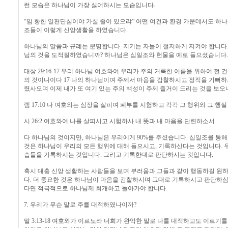
런 모습은 하나님이 가장 싫어하시는 모습입니다.
“임 향한 일편단심이야 가실 줄이 있으랴” 어떤 여건과 환경 가운데서도 하나
조들이 이렇게 신앙생활을 하였습니다.
하나님의 말씀과 규례는 분명합니다. 지키는 자들이 철저하게 지켜야 합니다.
님의 것을 도적질하였습니까? 하나님은 십일조와 헌물을 예로 들으셨습니다.
대상 29:16-17 우리 하나님 여호와여 우리가 주의 거룩한 이름을 위하여 전
의 것이니이다 17 나의 하나님이여 주께서 마음을 감찰하시고 정직을 기뻐하
렸사오며 이제 내가 또 여기 있는 주의 백성이 주께 즐거이 드리는 것을 보
렘 17:10 나 여호와는 심장을 살피며 폐부를 시험하고 각각 그 행위와 그 행
시 26:2 여호와여 나를 살피시고 시험하사 내 뜻과 내 마음을 단련하소서
다 하나님의 것이지만, 하나님은 우리에게 90%를 주셨습니다. 십일조를 
것은 하나님이 우리의 모든 행위에 대해 들으시고, 기록하신다는 것입니다.
습들을 기록하시는 것입니다. 그리고 기록한대로 판단하시는 것입니다.
혹시 대충 신앙 생활하는 사람들을 보며 부러움과 그들과 같이 행동하길 원하
다. 더 중요한 것은 하나님이 마음을 감찰하시며 그대로 기록하시고 판단하심
다면 적극적으로 하나님께 회개하고 돌아가야 합니다.
7. 우리가 무슨 말로 주를 대적하였나이까?
말 3:13-18 여호와가 이르노라 너희가 완악한 말로 나를 대적하고도 이르기