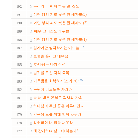
우리가 꼭 해야 하는 일: 전도
192
어린 양의 피로 씻은 흰 세마포(3)
191
어린 양의 피로 씻은 흰 세마포 (2)
190
예수 그리스도의 부활
189
어린 양의 피로 씻은 흰 세마포(1)
188
십자가만 생각하시는 예수님
187
1
보혈을 흘리신 예수님
186
하나님은 나의 산성
185
법궤를 모신 자의 축복
184
거룩함을 회복하자(스가랴)
183
1
구원에 이르도록 자라라
182
올 해 받은 은혜로 감사와 찬송
181
하나님이 주신 꿈은 이루어진다.
180
믿음의 도를 위해 힘써 싸우라
179
강권하여 내 집을 채우라
178
왜 감사하며 살아야 하는가?
177