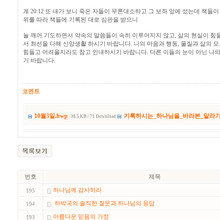
계 20:12 또 내가 보니 죽은 자들이 무론대소하고 그 보좌 앞에 섰는데 책들
위를 따라 책들에 기록된 대로 심판을 받으니
늘 깨어 기도하면서 약속의 말씀들이 속히 이루어지지 않고, 삶의 현실이 
서 최선을 다해 신앙생활 하시기 바랍니다. 나의 마음과 행동, 물질과 삶의 
힘들고 어려울지라도 참고 인내하시기 바랍니다. 다른 이들의 눈이 아닌 나의
기 바랍니다.
코멘트
10월3일.hwp
기록하시는_하나님을_바라본_말라기.
|
38.5 KB / 71 Download
번호
제목
하나님께 감사하라
195
하박국의 솔직한 질문과 하나님의 응답
194
아름다운 믿음의 가정
193